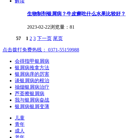
解读
生物制剂银屑病？牛皮癣吃什么水果比较好？
2023-02-22
浏览量：81
57
1
2
3
下一页
尾页
点击拨打免费热线： 0371-55159988
会得指甲银屑病
银屑病推拿方法
银屑病庠的厉害
谈银屑病的根治
抽烟银屑病治疗
芦荟擦银屑病
我与银屑病奋战
银屑病银屑变薄
儿童
青年
成人
老年