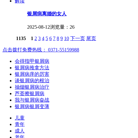
解读
银屑病离婚的女人
2025-08-12
浏览量：26
1135
1
2
3
4
5
6
7
8
9
10
下一页
尾页
点击拨打免费热线： 0371-55159988
会得指甲银屑病
银屑病推拿方法
银屑病庠的厉害
谈银屑病的根治
抽烟银屑病治疗
芦荟擦银屑病
我与银屑病奋战
银屑病银屑变薄
儿童
青年
成人
老年