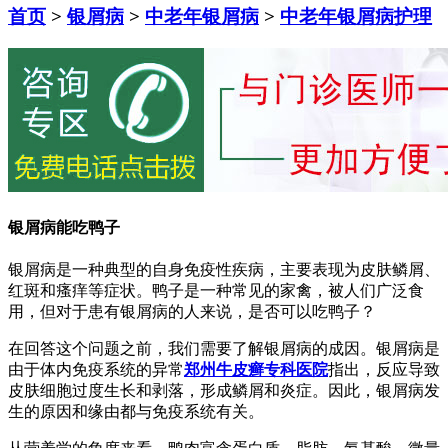
首页
>
银屑病
>
中老年银屑病
>
中老年银屑病护理
银屑病能吃鸭子
银屑病是一种典型的自身免疫性疾病，主要表现为皮肤鳞屑、
红斑和瘙痒等症状。鸭子是一种常见的家禽，被人们广泛食
用，但对于患有银屑病的人来说，是否可以吃鸭子？
在回答这个问题之前，我们需要了解银屑病的成因。银屑病是
由于体内免疫系统的异常
郑州牛皮癣专科医院
指出，反应导致
皮肤细胞过度生长和剥落，形成鳞屑和炎症。因此，银屑病发
生的原因和缘由都与免疫系统有关。