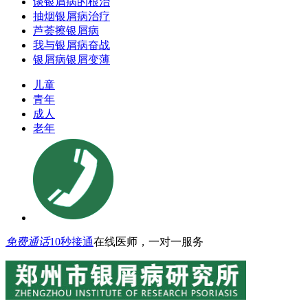
谈银屑病的根治
抽烟银屑病治疗
芦荟擦银屑病
我与银屑病奋战
银屑病银屑变薄
儿童
青年
成人
老年
免费通话
10秒接通
在线医师，一对一服务