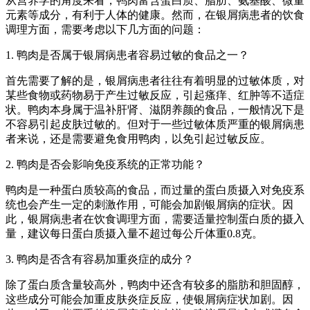
从营养学的角度来看，鸭肉富含蛋白质、脂肪、氨基酸、微量
元素等成分，有利于人体的健康。然而，在银屑病患者的饮食
调理方面，需要考虑以下几方面的问题：
1. 鸭肉是否属于银屑病患者容易过敏的食品之一？
首先需要了解的是，银屑病患者往往有着明显的过敏体质，对
某些食物或药物易于产生过敏反应，引起瘙痒、红肿等不适症
状。鸭肉本身属于温补肝肾、滋阴养颜的食品，一般情况下是
不容易引起皮肤过敏的。但对于一些过敏体质严重的银屑病患
者来说，还是需要避免食用鸭肉，以免引起过敏反应。
2. 鸭肉是否会影响免疫系统的正常功能？
鸭肉是一种蛋白质较高的食品，而过量的蛋白质摄入对免疫系
统也会产生一定的刺激作用，可能会加剧银屑病的症状。因
此，银屑病患者在饮食调理方面，需要适量控制蛋白质的摄入
量，建议每日蛋白质摄入量不超过每公斤体重0.8克。
3. 鸭肉是否含有容易加重炎症的成分？
除了蛋白质含量较高外，鸭肉中还含有较多的脂肪和胆固醇，
这些成分可能会加重皮肤炎症反应，使银屑病症状加剧。因