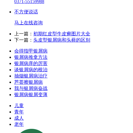
0371-55159988
不方便说话
马上在线咨询
上一篇：
初期红皮型牛皮癣图片大全
下一篇：
头皮型银屑病和头藓的区别
会得指甲银屑病
银屑病推拿方法
银屑病庠的厉害
谈银屑病的根治
抽烟银屑病治疗
芦荟擦银屑病
我与银屑病奋战
银屑病银屑变薄
儿童
青年
成人
老年