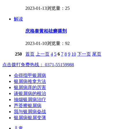
2023-01-13
浏览量：25
解读
庆格泰黄柏祛癣搽剂
2023-01-10
浏览量：92
250
首页
上一页
4
5
6
7
8
9
10
下一页
尾页
点击拨打免费热线： 0371-55159988
会得指甲银屑病
银屑病推拿方法
银屑病庠的厉害
谈银屑病的根治
抽烟银屑病治疗
芦荟擦银屑病
我与银屑病奋战
银屑病银屑变薄
儿童