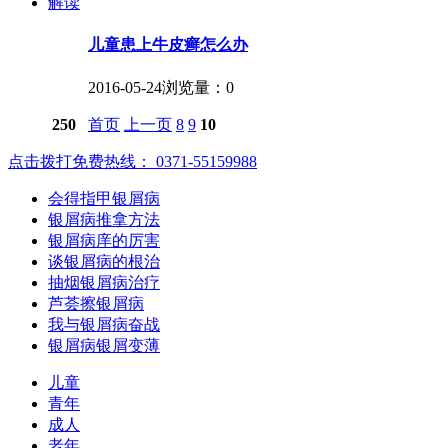
解读
儿童患上牛皮癣怎么办
2016-05-24
浏览量：0
250
首页
上一页
8
9
10
点击拨打免费热线： 0371-55159988
会得指甲银屑病
银屑病推拿方法
银屑病庠的厉害
谈银屑病的根治
抽烟银屑病治疗
芦荟擦银屑病
我与银屑病奋战
银屑病银屑变薄
儿童
青年
成人
老年