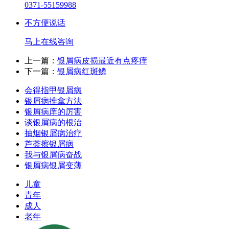
0371-55159988
不方便说话
马上在线咨询
上一篇：
银屑病皮损最近有点疼痒
下一篇：
银屑病红斑鳞
会得指甲银屑病
银屑病推拿方法
银屑病庠的厉害
谈银屑病的根治
抽烟银屑病治疗
芦荟擦银屑病
我与银屑病奋战
银屑病银屑变薄
儿童
青年
成人
老年