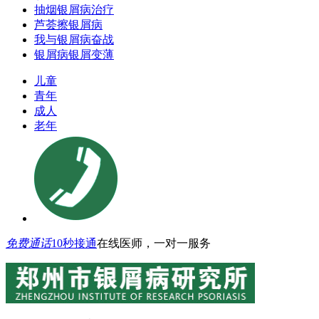
抽烟银屑病治疗
芦荟擦银屑病
我与银屑病奋战
银屑病银屑变薄
儿童
青年
成人
老年
免费通话
10秒接通
在线医师，一对一服务