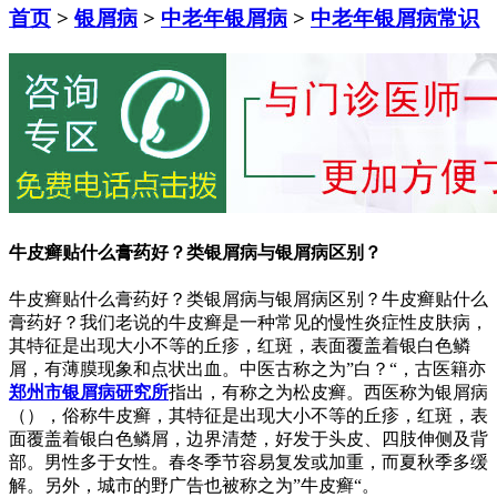
首页
>
银屑病
>
中老年银屑病
>
中老年银屑病常识
牛皮癣贴什么膏药好？类银屑病与银屑病区别？
牛皮癣贴什么膏药好？类银屑病与银屑病区别？牛皮癣贴什么
膏药好？我们老说的牛皮癣是一种常见的慢性炎症性皮肤病，
其特征是出现大小不等的丘疹，红斑，表面覆盖着银白色鳞
屑，有薄膜现象和点状出血。中医古称之为”白？“，古医籍亦
郑州市银屑病研究所
指出，有称之为松皮癣。西医称为银屑病
（），俗称牛皮癣，其特征是出现大小不等的丘疹，红斑，表
面覆盖着银白色鳞屑，边界清楚，好发于头皮、四肢伸侧及背
部。男性多于女性。春冬季节容易复发或加重，而夏秋季多缓
解。另外，城市的野广告也被称之为”牛皮癣“。