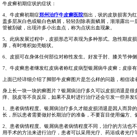
牛皮癣初期症状的症状：
4、牛皮癣初期症
郑州治疗牛皮癣医院
指出，状的皮肤损害为红
盖多层灰白色或银白色鳞屑，轻轻刮除表面鳞屑，渐渐露出一
管被刮破，出现许多小出血点，称为点状出血现象。
5、此病发展过程中，皮损形态可表现为多种形式。急性期皮
厚，有时堆积如壳蛎状。
6、皮损可在身体任何部位对称性发生。好发于肘、膝关节伸
7、牛皮癣患者继发红皮病者称红皮病型银屑病牛皮癣；皮疹
上面已经详细介绍了脚部牛皮癣图片是怎么样的问题，相信读
身上长一块一块的癣图片？银屑病治疗多久可以皮损消退是很
痒、脱皮等不良反应，如果不及时进行治疗还会引发一些并发
1、患者病情程度。银屑病治疗多久才能皮损消退是因人而异
长，所以患者需要做好长期治疗的准备，不要盲目使用偏方、
2、患者病情程度。银屑病患者病情程度不同，治疗的方法也
用手术的方法来进行治疗，患者可以采用光疗、药浴或者光疗