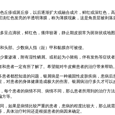
色丘疹或斑丘疹，以后逐渐扩大或融合成片，鲜红或深红色，高
层淡红色发亮的半透明薄膜，称为薄膜现象，这是角质层被剥落
损多呈点滴状，鲜红色，瘙痒较著，静止期皮损常为斑块状或地
侧和头部。少数病人指（趾）甲和黏膜亦可被侵。
有少量渗液，附有湿性鳞屑。或初起为小脓疱，伴有发热等症状
者和患者一定有所了解了。希望能对牛皮癣患者的治疗带来帮助
多患者都想知道的问题，银屑病是一种顽固性皮肤疾病，患病后
症，对患者的身体健康造成极大的伤害。银屑病治疗多久才可以
的，每个患者的病情不同、病情不同，那么患者所用到的治疗方
偏方等。
不同，如果是病情比较严重的患者，患病的程度比较大，那么就
等，具体治疗时间还是根据患者的病因来确定。