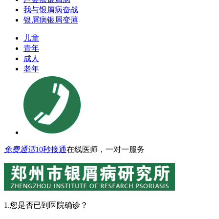
我与银屑病奋战
银屑病银屑变薄
儿童
青年
成人
老年
免费通话
10秒接通
在线医师，一对一服务
1.您是否已到医院确诊？