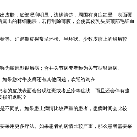
出皮肤，底部浸润明显，边缘清楚，周围有炎症红晕，表面覆
后露出的棘细胞层，若再刮除薄膜，会使真皮乳头层顶部毛细血
图状等。消退期皮损常呈环状、半环状。少数皮疹上的鳞屑较
者称为脓疱型银屑病；合并关节病变者称为关节型银屑病。
。如果您对牛皮癣还有其他问题，欢迎咨询在
患者的皮肤表面会出现红斑或者丘疹等症状，而且还会伴有瘙
皮损消退呢？
法是不同的。如果患上病情比较严重的患者，患病时间会比较
需要采用更多疗法。如果患者的病情比较严重，那么患者需要采