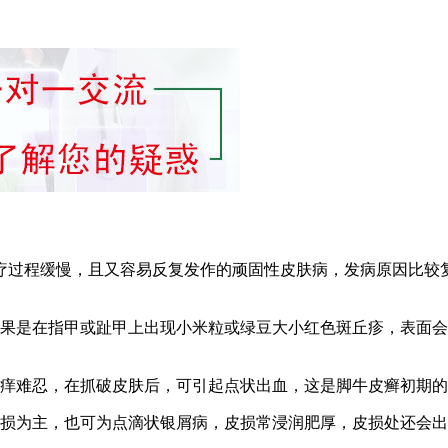
疗过程缓慢，且又容易反复发作的顽固性皮肤病，发病原因比较
如果是在指甲或趾甲上出现小米粒或绿豆大小红色斑丘疹，表面
瘙痒难忍，在抓破皮肤后，可引起点状出血，这是脚牛皮癣初期
皮损为主，也可为点滴状银屑病，皮损常浸润肥厚，皮损处还会