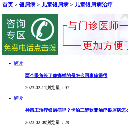
首页
>
银屑病
>
儿童银屑病
>
儿童银屑病治疗
解读
两个眼角长了像癣样的是怎么回事痒得很
2023-02-11
浏览量：97
解读
神苗王治疗银屑病吗？卡泊三醇软膏治疗银屑病怎
2023-02-09
浏览量：29