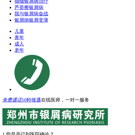
抽烟银屑病治疗
芦荟擦银屑病
我与银屑病奋战
银屑病银屑变薄
儿童
青年
成人
老年
免费通话
10秒接通
在线医师，一对一服务
1.您是否已到医院确诊？