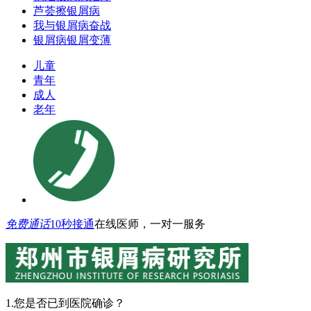
芦荟擦银屑病
我与银屑病奋战
银屑病银屑变薄
儿童
青年
成人
老年
免费通话
10秒接通
在线医师，一对一服务
1.您是否已到医院确诊？