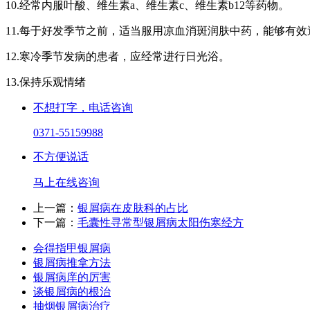
10.经常内服叶酸、维生素a、维生素c、维生素b12等药物。
11.每于好发季节之前，适当服用凉血消斑润肤中药，能够有
12.寒冷季节发病的患者，应经常进行日光浴。
13.保持乐观情绪
不想打字，电话咨询
0371-55159988
不方便说话
马上在线咨询
上一篇：
银屑病在皮肤科的占比
下一篇：
毛囊性寻常型银屑病太阳伤寒经方
会得指甲银屑病
银屑病推拿方法
银屑病庠的厉害
谈银屑病的根治
抽烟银屑病治疗