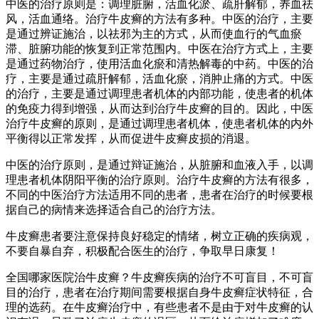
中医的治疗原则是：调理脏腑，活血化淤、疏肝解郁，养血祛
风，活血通络。治疗牛皮癣的方法有多种。中医的治疗，主要
是通过辨证施治，以祛邪为主的方式，从而使血行的气血瘀
滞、脏腑功能的恢复到正常范围内。中医在治疗方式上，主要
是通过药物治疗，使用活血化瘀和清热解毒的中药。中医的治
疗，主要是通过疏肝解郁，活血化瘀，消肿止痛的方式。中医
的治疗，主要是通过调理患者机体的内部功能，使患者的机体
的免疫力得到增强，从而达到治疗牛皮癣的目的。因此，中医
治疗牛皮癣的原则，是通过调理患者机体，使患者机体的内外
平衡得以正常发挥，从而促进牛皮癣皮损的消退。
中医的治疗原则，是通过辩证施治，从脏腑和血液入手，以调
理患者机体阴阳平衡的治疗原则。治疗牛皮癣的方法有很多，
不同的中医治疗方法适用不同的患者，患者在治疗的时候要根
据自己的病情来选择适合自己的治疗方法。
牛皮癣患者要注意保持良好稳定的情绪，树立正确的疾病观，
不要自暴自弃，积极配合医生的治疗，争取早日康复！
全国哪家医院治牛皮癣？牛皮癣疾病的治疗不可盲目，不可盲
目的治疗，患者在治疗期间需要根据自身牛皮癣症状特征，合
理的选药。在牛皮癣治疗中，有些患者不是由于对牛皮癣的认