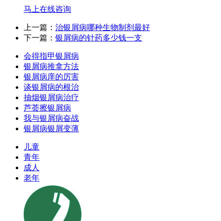
马上在线咨询
上一篇：
治银屑病哪种生物制剂最好
下一篇：
银屑病的针药多少钱一支
会得指甲银屑病
银屑病推拿方法
银屑病庠的厉害
谈银屑病的根治
抽烟银屑病治疗
芦荟擦银屑病
我与银屑病奋战
银屑病银屑变薄
儿童
青年
成人
老年