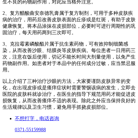
生不良的药物副作用，对此应当格外注意。
2、复方醋酸曲安奈德乳膏属于复方制剂，可用于多种皮肤疾
病的治疗，用药后改善皮肤表面的丘疹或是红斑，有助于皮肤
健康恢复。将本品涂抹在皮损部位，必要时可进行周期性的巩
固治疗，每天用药两到三次即可。
3、克拉霉素磷酸酯片属于抗生素药物，可有效抑制细菌感
染，从而改善沙眼、结膜炎等皮肤疾病。每位患者一日用药三
次，注意在饭后使用，切记不能长时间大剂量使用，以免产生
药物副作用。如患者对于本品中的任何成分过敏，应当禁忌服
用。
以上介绍了三种治疗沙眼的方法，大家要谨防皮肤异常的变
化，在出现皮疹或是瘙痒症状时需要警惕该病的发生，立即去
医院的皮肤科就诊治疗，在医生的指导下规范用药才能促进皮
损恢复，从而改善瘙痒不适的表现。除此之外应当保持良好的
生活规律以及卫生习惯，避免用手抓挠皮损部位。
不想打字，电话咨询
0371-55159988