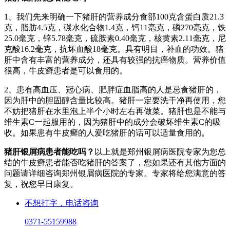
1、我们先来明确一下猪肝的营养成分食部100克含蛋白质21.3
克，脂肪4.5克，碳水化合物1.4克，钙11毫克，磷270毫克，铁
25.0毫克，锌5.78毫克，硫胺素0.40毫克，核黄素2.11毫克，尼
克酸16.2毫克，抗坏血酸18毫克。具有明目，补血的功效。猪
肝中含有丰富的营养成分，还具有较强的抗癌物质。营养价值
很高，牛皮癣患者是可以食用的。
2、患有高血压、冠心病、肥胖症血脂高的人是忌食猪肝的，
因为肝中的胆固醇含量比较高。猪肝一定要洗干净再使用，您
不妨把猪肝在水里泡上半个小时左右再做菜。猪肝也是不能与
维生素C一起服用的，因为猪肝中的成分会破坏维生素C的吸
收。如果患有牛皮癣的人爱吃猪肝的话可以适量食用的。
猪肝银屑病患者能吃吗？
以上就是郑州银屑病医院专家为您总
结的牛皮癣患者能否吃猪肝的答案了，您如果还有其他方面的
问题请详细咨询郑州银屑病医院的专家。专家将给您满意的答
复，祝您早日康复。
不想打字，电话咨询
0371-55159988