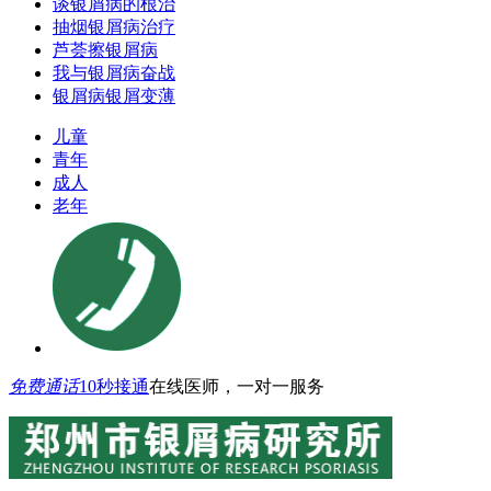
谈银屑病的根治
抽烟银屑病治疗
芦荟擦银屑病
我与银屑病奋战
银屑病银屑变薄
儿童
青年
成人
老年
免费通话
10秒接通
在线医师，一对一服务