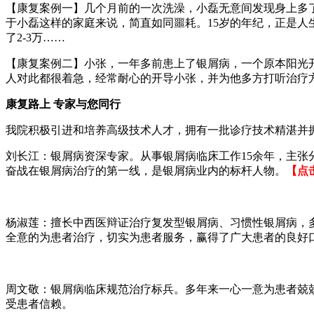
【康复案例一】几个月前的一次洗澡，小磊无意间发现身上多
于小磊这样的家庭来说，简直如同噩耗。15岁的年纪，正是人
了2-3万……
【康复案例二】小张，一年多前患上了银屑病，一个原本阳光
人对此都很着急，经常耐心的开导小张，并为他多方打听治疗
康复路上 专家与您同行
我院积极引进和培养高级技术人才，拥有一批诊疗技术精湛并
刘长江：银屑病资深专家。从事银屑病临床工作15余年，主
奋战在银屑病治疗的第一线，是银屑病业内的标杆人物。
【点
杨淑莲：擅长中西医辩证治疗复发型银屑病、习惯性银屑病，
全意的为患者治疗，切实为患者服务，赢得了广大患者的良好
周文敬：银屑病临床规范治疗标兵。多年来一心一意为患者兢
受患者信赖。