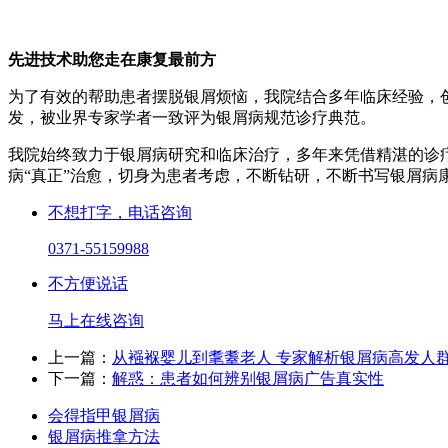
先进技术助您走在康复最前方
为了有效的帮助患者摆脱银屑烦恼，我院结合多年临床经验，
发，被业界专家学者一致评为银屑病规范诊疗典范。
我院始终致力于银屑病研究和临床治疗，多年来凭借精湛的诊
病“真正”治愈，切身为患者考虑，不断钻研，不断书写银屑病
不想打字，电话咨询
0371-55159988
不方便说话
马上在线咨询
上一篇：
从襁褓婴儿到耄耋老人 专家解析银屑病高发人
下一篇：
解惑：患者如何辨别银屑病广告真实性
会得指甲银屑病
银屑病推拿方法