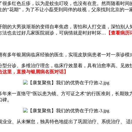
了很多红色丘疹，以为是蚊虫叮咬，也没有在意。然而随着时间的
生的“花期”，为了不让小磊受到同伴的歧视，父亲找到北京的一家
开朗的大男孩渐渐的变得自卑焦虑，害怕和人打交道，深怕别人
方法也去过好几家医院就诊，可病情就是时好时坏…
【查看病历
拥有多年银屑病临床经验的医生，实现皮肤病患者一对一亲诊模
张分型分诊、多维治疗理念，临床疗效显着，具有治愈率高、见效
击这里，直接与银屑病名医对话】
多年来一直恪守“医以患为镜、方可证之术”的行医准则，长期致
口碑。
兢业业、从未懈怠，独具特色地提出了巩固治疗、系统治疗、 适