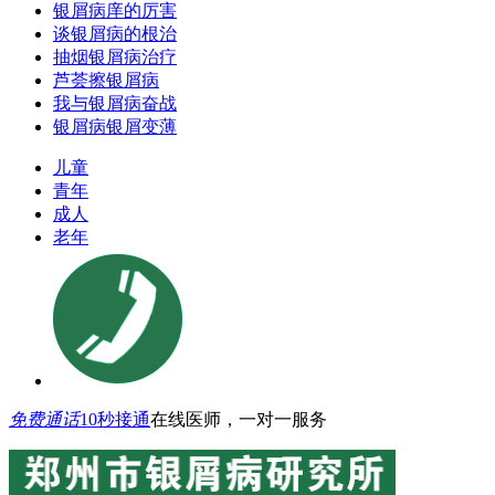
银屑病庠的厉害
谈银屑病的根治
抽烟银屑病治疗
芦荟擦银屑病
我与银屑病奋战
银屑病银屑变薄
儿童
青年
成人
老年
免费通话
10秒接通
在线医师，一对一服务